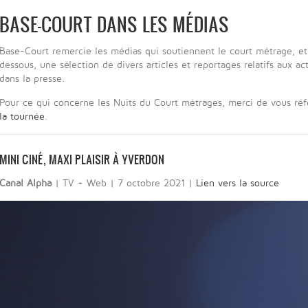
BASE-COURT DANS LES MÉDIAS
Base-Court remercie les médias qui soutiennent le court métrage, et 
dessous, une sélection de divers articles et reportages relatifs aux a
dans la presse.
Pour ce qui concerne les Nuits du Court métrages, merci de vous ré
la tournée
.
MINI CINÉ, MAXI PLAISIR À YVERDON
Canal Alpha
| TV + Web | 7 octobre 2021 |
Lien vers la source