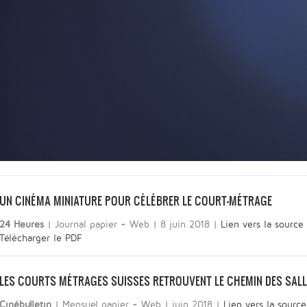
UN CINÉMA MINIATURE POUR CÉLÉBRER LE COURT-MÉTRAGE
24 Heures
| Journal papier + Web | 8 juin 2018 |
Lien vers la source
Télécharger le PDF
LES COURTS MÉTRAGES SUISSES RETROUVENT LE CHEMIN DES SAL
Cinébulletin
| Mensuel papier + Web | juin 2018 |
Lien vers la source