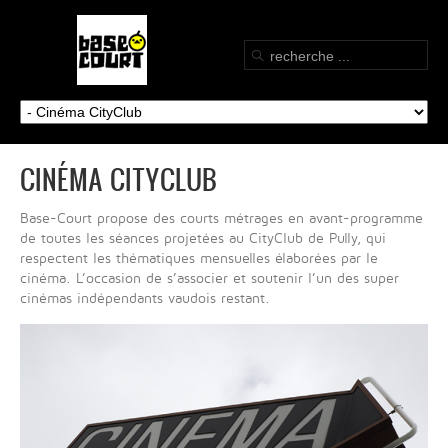
CINÉMA CITYCLUB
Base-Court propose des courts métrages en avant-programme
de toutes les séances projetées au CityClub de Pully, qui
respectent les thématiques mensuelles élaborées par le
cinéma. L’occasion de s’associer et soutenir l’un des super
cinémas indépendants vaudois restant.