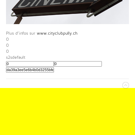
Plus d’infos sur
www.cityclubpully.ch
0
0
0
s2sdefault