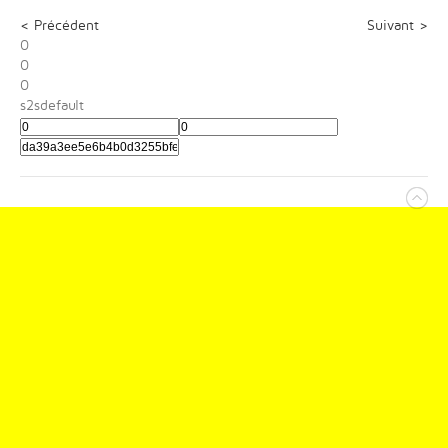
< Précédent
Suivant >
0
0
0
s2sdefault