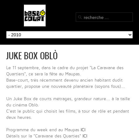
JUKE BOX OBLÒ
Le 11 septembre, dans le cadre du projet "La Caravane des
Quartiers", ce sera la fête au Maupas.
Base-court, très récemment devenu ancien habitant dudit
quartier, propose une nouveauté planétaire (soyons fous)...
Un Juke Box de courts métrages, grandeur nature... à la taille
du cinéma Oblò.
C'est le public qui choisit les films, à tour de rôle et pendant
deux heures.
Programme du week end au Maupas
ICI
Détails sur la "Caravane des Quarties"
ICI