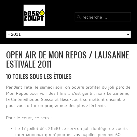
OPEN AIR DE MON REPOS / LAUSANNE
ESTIVALE 2011
10 TOILES SOUS LES ÉTOILES
Pendant l'été, le samedi soir, on pourra profiter du joli parc de
Mon Repos pour voir des films... c'est gentil, non? Le Zinéma,
la Cinémathèque Suisse et Base-court se mettent ensemble
pour vous offrir un programme des plus alléchants.
Pour le court, ce sera :
Le 17 juillet dès 21h30 ce sera un joli florilège de courts
internationaux qui réjouiront vos pupilles pendant 60