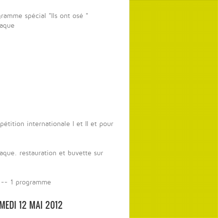
gramme spécial "Ils ont osé "
haque
ition internationale I et II et pour
que. restauration et buvette sur
5.-- 1 programme
MEDI 12 MAI 2012