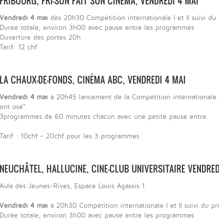
FRIBOURG, FRI-SON FAIT SON CINÉMA, VENDREDI 4 MAI
Vendredi 4 mai
dès 20h30 Compétition internationale I et II suivi du
Durée totale, environ 3h00 avec pause entre les programmes
Ouverture des portes 20h
Tarif: 12 chf
LA CHAUX-DE-FONDS, CINÉMA ABC, VENDREDI 4 MAI
Vendredi 4 mai
à 20h45 lancement de la Compétition internationale I 
ont osé"
3programmes de 60 minutes chacun avec une petite pause entre.
Tarif : 10chf - 20chf pour les 3 programmes
NEUCHÂTEL, HALLUCINE, CINE-CLUB UNIVERSITAIRE VENDRED
Aula des Jeunes-Rives, Espace Louis Agassis 1
Vendredi 4 mai
à 20h30 Compétition internationale I et II suivi du p
Durée totale, environ 3h00 avec pause entre les programmes