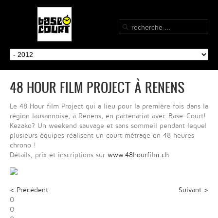
48 HOUR FILM PROJECT À RENENS
Le 48 Hour film Project qui a lieu pour la première fois dans la
région lausannoise, à Renens, en partenariat avec Base-Court!
Kezako? Un weekend sauvage et sans sommeil pendant lequel
plusieurs équipes réalisent un court métrage en 48 heures
chrono !
Détails, prix et inscriptions sur
www.48hourfilm.ch
< Précédent
Suivant >
0
0