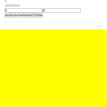
0
s2sdefault