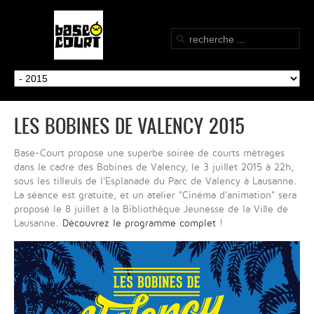
LES BOBINES DE VALENCY 2015
Base-Court propose une superbe soirée de courts métrages
dans le cadre des Bobines de Valency, le 3 juillet 2015 à 22h,
sous les tilleuls de l'Esplanade du Parc de Valency à Lausanne.
La séance est gratuite, et un atelier "Cinéma d'animation" sera
proposé le 8 juillet à la Bibliothèque Jeunesse de la Ville de
Lausanne.
Découvrez le programme complet
!