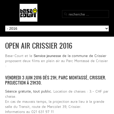
OPEN AIR CRISSIER 2016
Service jeunesse
Base-Court et le
de la commune de Crissier
proposent deux films en plein air au Parc Montassé de Crissier
:
VENDREDI 3 JUIN 2016 DÈS 21H, PARC MONTASSÉ, CRISSIER.
PROJECTION À 21H30.
Séance gratuite, tout public.
Location de chaises : 3.- CHF par
chaise.
En cas de mauvais temps, la projection aura lieu à la grande
salle du Transit, route de Marcolet 39, Crissier.
Informations au 021 631 97 11