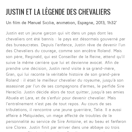
JUSTIN ET LA LÉGENDE DES CHEVALIERS
Un film de Manuel Sicilia, animation, Espagne, 2013, 1h32'
Justin est un jeune garçon qui vit dans un pays dont les
chevaliers ont été bannis : le pays est désormais gouverné par
des bureaucrates. Depuis l'enfance, Justin rêve de devenir l'un
des Chevaliers du courage, comme son ancêtre Roland. Mais
son père, Reginald, qui est Conseiller de la Reine, attend qu'il
suive la même carrière que lui et devienne avocat. Afin de
prendre une décision, Justin rend visite à sa grand-mère,
Gran, qui lui raconte la véritable histoire de son grand-père
Roland : il était le meilleur chevalier du royaume, jusqu'à son
assassinat par l'un de ses compagnons d'armes, le perfide Sire
Heraclio. Justin décide alors de tout quitter, jusqu'à ses amies
Abuela et Lara, et de s'enfuir pour devenir chevalier. Mais
l'entraînement n'est pas de tout repos. Au cours de ses
tribulations, il rencontre une jeune guerrière, Talia. Il a aussi
affaire à Melquiades, un mage affecté de troubles de la
personnalité au service de Sire Antoine, et au beau et fanfaron
sire Clorex. Justin finit par arriver dans une abbaye où trois