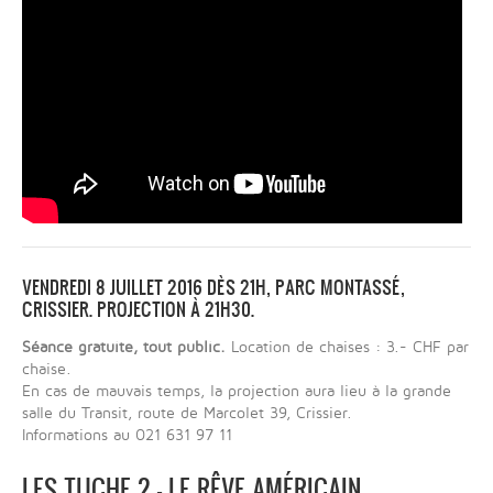
VENDREDI 8 JUILLET 2016 DÈS 21H, PARC MONTASSÉ,
CRISSIER. PROJECTION À 21H30.
Séance gratuite, tout public.
Location de chaises : 3.- CHF par
chaise.
En cas de mauvais temps, la projection aura lieu à la grande
salle du Transit, route de Marcolet 39, Crissier.
Informations au 021 631 97 11
LES TUCHE 2 - LE RÊVE AMÉRICAIN