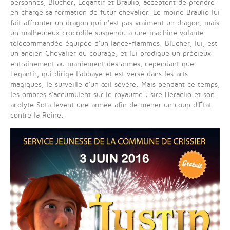
personnes, Blucher, Legantir et Braulio, acceptent de prendre
en charge sa formation de futur chevalier. Le moine Braulio lui
fait affronter un dragon qui n'est pas vraiment un dragon, mais
un malheureux crocodile suspendu à une machine volante
télécommandée équipée d'un lance-flammes. Blucher, lui, est
un ancien Chevalier du courage, et lui prodigue un précieux
entraînement au maniement des armes, cependant que
Legantir, qui dirige l'abbaye et est versé dans les arts
magiques, le surveille d'un œil sévère. Mais pendant ce temps,
les ombres s'accumulent sur le royaume : sire Heraclio et son
acolyte Sota lèvent une armée afin de mener un coup d'État
contre la Reine.