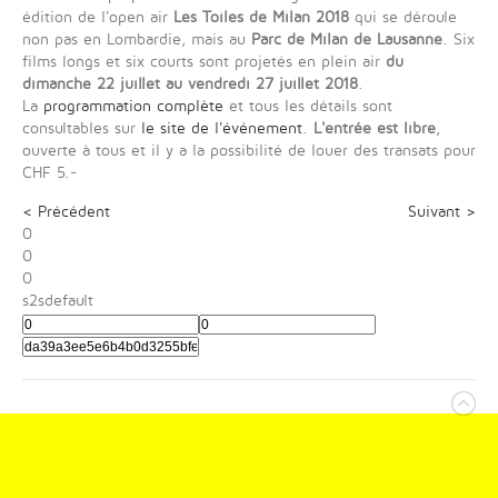
édition de l'open air
Les Toiles de Milan 2018
qui se déroule
non pas en Lombardie, mais au
Parc de Milan de Lausanne
. Six
films longs et six courts sont projetés en plein air
du
dimanche 22 juillet au vendredi 27 juillet 2018
.
La
programmation complète
et tous les détails sont
consultables sur
le site de l'événement
.
L'entrée est libre
,
ouverte à tous et il y a la possibilité de louer des transats pour
CHF 5.-
< Précédent
Suivant >
0
0
0
s2sdefault