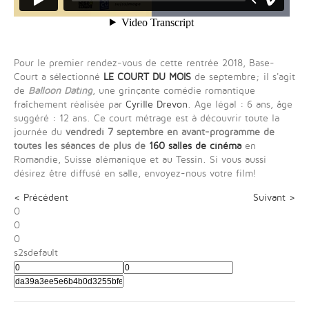
Pour le premier rendez-vous de cette rentrée 2018, Base-
Court a sélectionné
LE COURT DU MOIS
de septembre; il s'agit
de
Balloon Dating
, une grinçante comédie romantique
fraîchement réalisée par
Cyrille Drevon
. Age légal : 6 ans, âge
suggéré : 12 ans. Ce court métrage est à découvrir toute la
journée du
vendredi 7 septembre
en avant-programme de
toutes les séances de plus de
160 salles de cinéma
en
Romandie, Suisse alémanique et au Tessin. Si vous aussi
désirez être diffusé en salle, envoyez-nous votre film!
< Précédent
Suivant >
0
0
0
s2sdefault