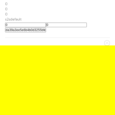
0
0
0
s2sdefault