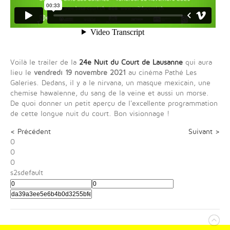
Voilà le trailer de la
24e Nuit du Court de Lausanne
qui aura
lieu le
vendredi 19 novembre 2021
au cinéma Pathé Les
Galeries. Dedans, il y a le nirvana, un masque mexicain, une
chemise hawaïenne, du sang de la veine et aussi un morse.
De quoi donner un petit aperçu de l'excellente programmation
de cette longue nuit du court. Bon visionnage !
< Précédent
Suivant >
0
0
0
s2sdefault