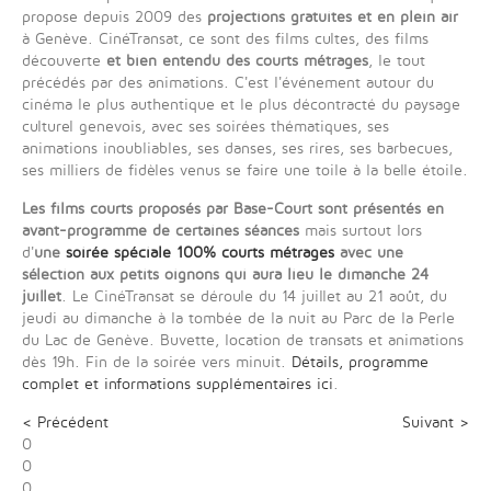
propose depuis 2009 des
projections gratuites et en plein air
à Genève. CinéTransat, ce sont des films cultes, des films
découverte
et bien entendu des courts métrages
, le tout
précédés par des animations. C'est l'événement autour du
cinéma le plus authentique et le plus décontracté du paysage
culturel genevois, avec ses soirées thématiques, ses
animations inoubliables, ses danses, ses rires, ses barbecues,
ses milliers de fidèles venus se faire une toile à la belle étoile.
Les films courts proposés par Base-Court sont présentés en
avant-programme de certaines séances
mais surtout lors
d'
une
soirée spéciale 100% courts métrages
avec une
sélection aux petits oignons qui aura lieu le dimanche 24
juillet
. Le CinéTransat se déroule du 14 juillet au 21 août,
du
jeudi au dimanche à la tombée de la nuit
au Parc de la Perle
du Lac de Genève. Buvette, location de transats et animations
dès 19h. Fin de la soirée vers minuit.
Détails, programme
complet et informations supplémentaires ici
.
< Précédent
Suivant >
0
0
0