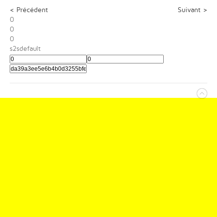
< Précédent
Suivant >
0
0
0
s2sdefault