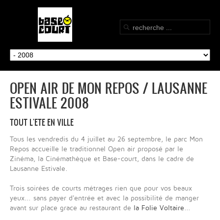
OPEN AIR DE MON REPOS / LAUSANNE
ESTIVALE 2008
TOUT L'ETE EN VILLE
Tous les vendredis du 4 juillet au 26 septembre, le parc Mon
Repos accueille le traditionnel Open air proposé par le
Zinéma, la Cinémathèque et Base-court, dans le cadre de
Lausanne Estivale.
Trois soirées de courts métrages rien que pour vos beaux
yeux... sans payer d'entrée et avec la possibilité de manger
avant sur place grace au restaurant de
la Folie Voltaire
...