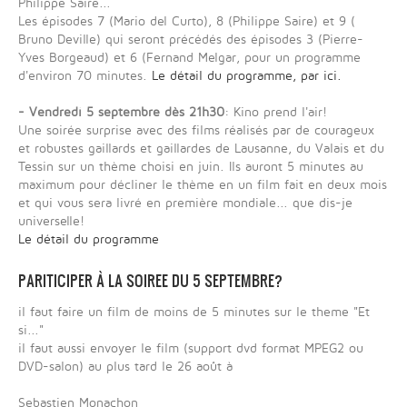
Philippe Saire...
Les épisodes 7 (Mario del Curto), 8 (Philippe Saire) et 9 (
Bruno Deville) qui seront précédés des épisodes 3 (Pierre-
Yves Borgeaud) et 6 (Fernand Melgar, pour un programme
d'environ 70 minutes.
Le détail du programme, par ici.
- Vendredi 5 septembre dès 21h30
: Kino prend l'air!
Une soirée surprise avec des films réalisés par de courageux
et robustes gaillards et gaillardes de Lausanne, du Valais et du
Tessin sur un thème choisi en juin. Ils auront 5 minutes au
maximum pour décliner le thème en un film fait en deux mois
et qui vous sera livré en première mondiale... que dis-je
universelle!
Le détail du programme
PARITICIPER À LA SOIREE DU 5 SEPTEMBRE?
il faut faire un film de moins de 5 minutes sur le theme "Et
si..."
il faut aussi envoyer le film (support dvd format MPEG2 ou
DVD-salon) au plus tard le 26 août à
Sebastien Monachon