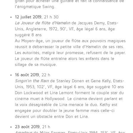
gitan pour acheter une guitare et fait la connaissance de
l’énigmatique Swing.
12 juillet 2019
, 21 h 30
Le Joueur de flûte d'Hamelin
de Jacques Demy, Etats-
Unis, Angleterre, 1972, 90’, VF, âge légal 6 ans, âge
suggéré 8 ans
Au Moyen-âge, un joueur de flûte aux pouvoirs magiques
réussit à débarrasser la petite ville d’Hamelin de ses rats.
Les autorités, malgré leur promesse, refusent de le payer.
Le joueur de flûte entraîne alors les enfants dans le
sillage de sa musique.
16 août 2019
, 22 h
Singin'in the Rain
de Stanley Donen et Gene Kelly, Etats-
Unis, 1953, 102’, VF, âge légal 6 ans, âge suggéré 10 ans
Don Lockwood et Lina Lemont forment le couple star du
cinéma muet à Hollywood. Le cinéma devient parlant et
la voix désagréable de Lina menace le duo. Kathy est
engagée pour doubler la jeune femme mais celle-ci
devient un obstacle entre Don et Lina.
23 août 2019
, 21 h
Amadeus
de Milos Forman, Etats-Unis 1984, 153’, VF, âge