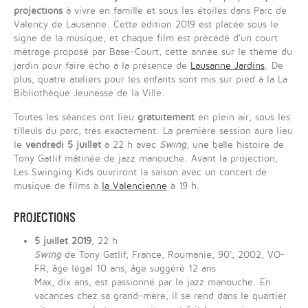
projections
à vivre en famille et sous les étoiles dans Parc de
Valency de Lausanne
. Cette édition 2019 est placée sous
le
signe de la musique
, et c
haque film est précédé d'un court
métrage proposé par Base-Court, cette année sur
le thème du
jardin pour faire écho à la présence de
Lausanne Jardins
.
De
plus, quatre ateliers pour les enfants sont mis sur pied à la
La
Bibliothèque Jeunesse de la Ville
.
Toutes les séances ont lieu
gratuitement
en plein air, sous les
tilleuls du parc, très exactement. La première session aura lieu
le
vendredi 5 juillet
à 22 h avec
Swing
, une belle histoire de
Tony Gatlif mâtinée de jazz manouche. Avant la projection,
Les Swinging Kids
ouvriront la saison avec un concert de
musique de films à
la Valencienne
à 19 h.
PROJECTIONS
5 juillet 2019
, 22 h
Swing
de Tony Gatlif, France, Roumanie, 90', 2002, VO-
FR, âge légal 10 ans, âge suggéré 12 ans
Max, dix ans, est passionné par le jazz manouche. En
vacances chez sa grand-mère, il se rend dans le quartier