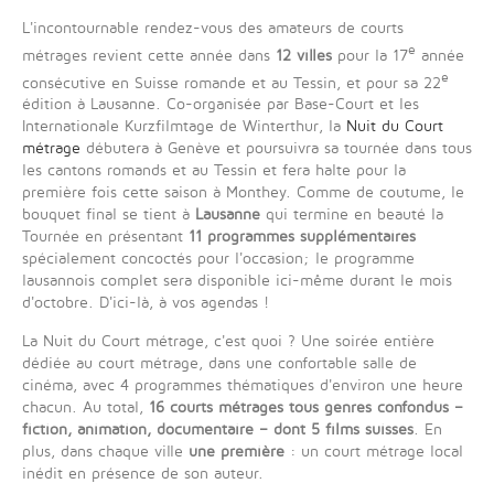
L'incontournable rendez-vous des amateurs de courts
e
métrages revient cette année dans
12 villes
pour la 17
année
e
consécutive en Suisse romande et au Tessin, et pour sa 22
édition à Lausanne. Co-organisée par Base-Court et les
Internationale Kurzfilmtage de Winterthur, la
Nuit du Court
métrage
débutera à Genève et poursuivra sa tournée dans tous
les cantons romands et au Tessin et fera halte pour la
première fois cette saison à Monthey. Comme de coutume, le
bouquet final se tient à
Lausanne
qui termine en beauté la
Tournée en présentant
11 programmes supplémentaires
spécialement concoctés pour l'occasion; le programme
lausannois complet sera disponible ici-même durant le mois
d'octobre. D'ici-là, à vos agendas !
La Nuit du Court métrage, c'est quoi ? Une soirée entière
dédiée au court métrage, dans une confortable salle de
cinéma, avec 4 programmes thématiques d'environ une heure
chacun. Au total,
16 courts métrages tous genres confondus –
fiction, animation, documentaire – dont 5 films suisses
. En
plus, dans chaque ville
une
première
: un court métrage local
inédit en présence de son auteur.