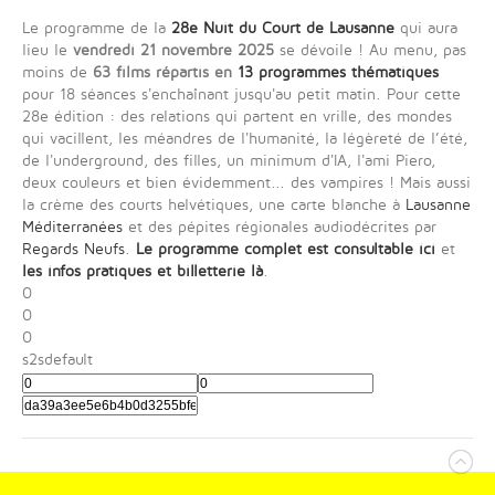
Le programme de la
28e Nuit du Court de Lausanne
qui aura
lieu le
vendredi 21 novembre 2025
se dévoile ! Au menu, pas
moins de
63 films répartis en
13 programmes thématiques
pour 18 séances s'enchaînant jusqu'au petit matin. Pour cette
28e édition : des relations qui partent en vrille, des mondes
qui vacillent, les méandres de l'humanité, la légèreté de l’été,
de l'underground, des filles, un minimum d'IA, l'ami Piero,
deux couleurs et bien évidemment... des vampires ! Mais aussi
la crème des courts helvétiques, une carte blanche à
Lausanne
Méditerranées
et des pépites régionales audiodécrites par
Regards Neufs
.
Le programme complet est consultable ici
et
les infos pratiques et billetterie là
.
0
0
0
s2sdefault