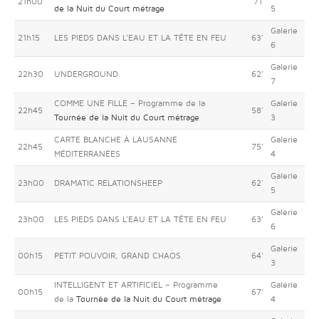
21h00
71'
de la Nuit du Court métrage
5
Galerie
21h15
LES PIEDS DANS L’EAU ET LA TÊTE EN FEU
63'
6
Galerie
22h30
UNDERGROUND
62'
7
COMME UNE FILLE – Programme de la
Galerie
22h45
58'
Tournée de la Nuit du Court métrage
3
CARTE BLANCHE À LAUSANNE
Galerie
22h45
75'
MÉDITERRANÉES
4
Galerie
23h00
DRAMATIC RELATIONSHEEP
62'
5
Galerie
23h00
LES PIEDS DANS L’EAU ET LA TÊTE EN FEU
63'
6
Galerie
00h15
PETIT POUVOIR, GRAND CHAOS
64'
3
INTELLIGENT ET ARTIFICIEL – Programme
Galerie
00h15
67'
de la
Tournée de la Nuit du Court métrage
4