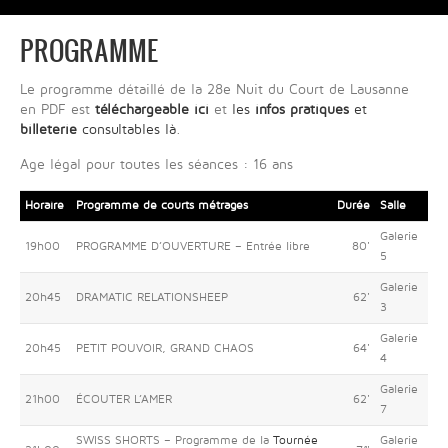
PROGRAMME
Le programme détaillé de la 28e Nuit du Court de Lausanne
en PDF est
téléchargeable ici
et
les
infos pratiques
et
billeterie
consultables là
.
Age légal pour toutes les séances : 16 ans
Horaire
Programme de courts métrages
Durée
Salle
Galerie
19h00
PROGRAMME D’OUVERTURE – Entrée libre
80'
5
Galerie
20h45
DRAMATIC RELATIONSHEEP
62'
3
Galerie
20h45
PETIT POUVOIR, GRAND CHAOS
64'
4
Galerie
21h00
ÉCOUTER L’AMER
62'
7
SWISS SHORTS – Programme de la
Tournée
Galerie