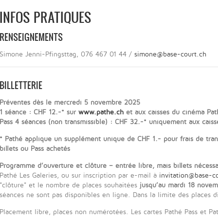
INFOS PRATIQUES
RENSEIGNEMENTS
Simone Jenni-Pfingsttag, 076 467 01 44 /
simone@base-court.ch
BILLETTERIE
Préventes dès le mercredi 5 novembre 2025
1 séance : CHF 12.-* sur
www.pathe.ch
et aux caisses du cinéma Pat
Pass 4 séances (non transmissible) : CHF 32.-* uniquement aux caiss
* Pathé applique un supplément unique de CHF 1.- pour frais de tran
billets ou Pass achetés
Programme d’ouverture et clôture – entrée libre, mais billets nécessa
Pathé Les Galeries, ou sur inscription par e-mail à
invitation@base-c
"clôture" et le nombre de places souhaitées
jusqu’au mardi 18 nove
séances ne sont pas disponibles en ligne. Dans la limite des places d
Placement libre, places non numérotées. Les cartes Pathé Pass et Pa