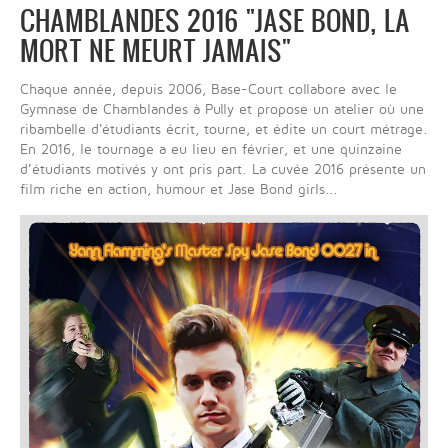
CHAMBLANDES 2016 "JASE BOND, LA
MORT NE MEURT JAMAIS"
Chaque année, depuis 2006, Base-Court collabore avec le
Gymnase de Chamblandes à Pully et propose un atelier où une
ribambelle d'étudiants écrit, tourne, et édite un court métrage.
En 2016, le tournage a eu lieu en février, et une quinzaine
d’étudiants motivés y ont pris part. La cuvée 2016 présente un
film riche en action, humour et Jase Bond girls...