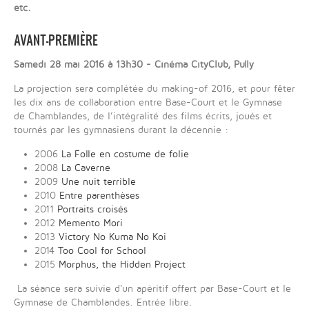
etc.
AVANT-PREMIÈRE
Samedi 28 mai 2016 à 13h30 - Cinéma CityClub, Pully
La projection sera complétée du making-of 2016, et pour fêter
les dix ans de collaboration entre Base-Court et le Gymnase
de Chamblandes, de l’intégralité des films écrits, joués et
tournés par les gymnasiens durant la décennie :
2006
La Folle en costume de folie
2008
La Caverne
2009
Une nuit terrible
2010
Entre parenthèses
2011
Portraits croisés
2012
Memento Mori
2013
Victory No Kuma No Koi
2014
Too Cool for School
2015
Morphus, the Hidden Project
La séance sera suivie d'un apéritif offert par Base-Court et le
Gymnase de Chamblandes. Entrée libre.