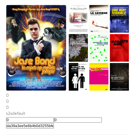
0
0
0
s2sdefault