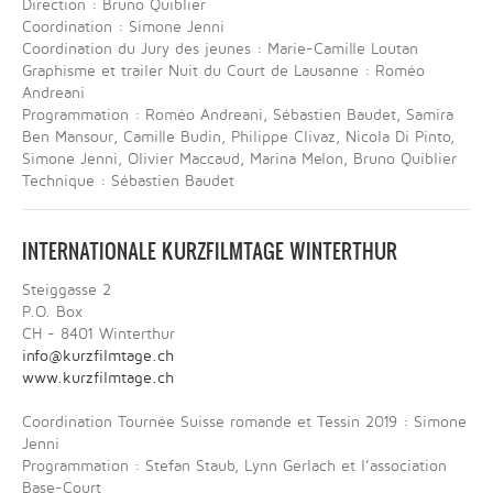
Direction : Bruno Quiblier
Coordination : Simone Jenni
Coordination du Jury des jeunes : Marie-Camille Loutan
Graphisme et trailer Nuit du Court de Lausanne : Roméo
Andreani
Programmation : Roméo Andreani, Sébastien Baudet, Samira
Ben Mansour, Camille Budin, Philippe Clivaz, Nicola Di Pinto,
Simone Jenni, Olivier Maccaud, Marina Melon, Bruno Quiblier
Technique : Sébastien Baudet
INTERNATIONALE KURZFILMTAGE WINTERTHUR
Steiggasse 2
P.O. Box
CH - 8401 Winterthur
info@kurzfilmtage.ch
www.kurzfilmtage.ch
Coordination Tournée Suisse romande et Tessin 2019 : Simone
Jenni
Programmation : Stefan Staub, Lynn Gerlach et l’association
Base-Court