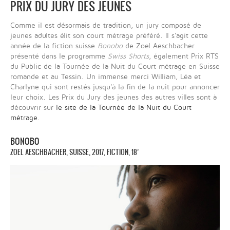
PRIX DU JURY DES JEUNES
Comme il est désormais de tradition, un jury composé de
jeunes adultes élit son court métrage préféré. Il s'agit cette
année de la fiction suisse
Bonobo
de Zoel Aeschbacher
présenté dans le programme
Swiss Shorts
, également Prix RTS
du Public de la Tournée de la Nuit du Court métrage en Suisse
romande et au Tessin. Un immense merci William, Léa et
Charlyne qui sont restés jusqu'à la fin de la nuit pour annoncer
leur choix. Les Prix du Jury des jeunes des autres villes sont à
découvrir sur
le site de la Tournée de la Nuit du Court
métrage
.
BONOBO
ZOEL AESCHBACHER, SUISSE, 2017, FICTION, 18’