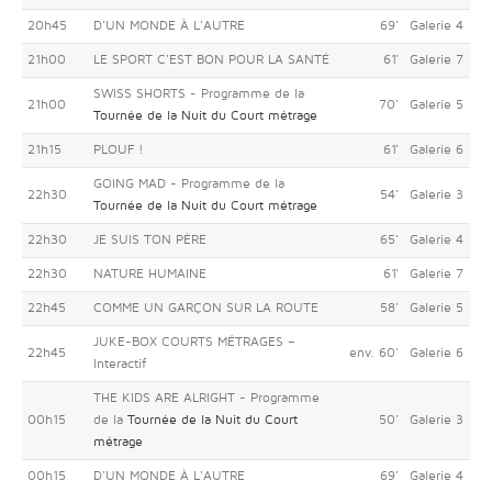
20h45
D'UN MONDE À L'AUTRE
69'
Galerie 4
21h00
LE SPORT C'EST BON POUR LA SANTÉ
61'
Galerie 7
SWISS SHORTS - Programme de la
21h00
70'
Galerie 5
Tournée de la Nuit du Court métrage
21h15
PLOUF !
61'
Galerie 6
GOING MAD - Programme de la
22h30
54'
Galerie 3
Tournée de la Nuit du Court métrage
22h30
JE SUIS TON PÈRE
65'
Galerie 4
22h30
NATURE HUMAINE
61'
Galerie 7
22h45
COMME UN GARÇON SUR LA ROUTE
58'
Galerie 5
JUKE-BOX COURTS MÉTRAGES –
22h45
env. 60'
Galerie 6
Interactif
THE KIDS ARE ALRIGHT - Programme
00h15
de la
Tournée de la Nuit du Court
50'
Galerie 3
métrage
00h15
D'UN MONDE À L'AUTRE
69'
Galerie 4