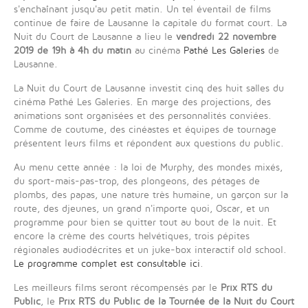
s'enchaînant jusqu'au petit matin. Un tel éventail de films
continue de faire de Lausanne la capitale du format court. La
Nuit du Court de Lausanne a lieu le
vendredi 22 novembre
2019 de 19h à 4h du matin
au cinéma
Pathé Les Galeries
de
Lausanne.
La Nuit du Court de Lausanne investit cinq des huit salles du
cinéma Pathé Les Galeries. En marge des projections, des
animations sont organisées et des personnalités conviées.
Comme de coutume, des cinéastes et équipes de tournage
présentent leurs films et répondent aux questions du public.
Au menu cette année : la loi de Murphy, des mondes mixés,
du sport-mais-pas-trop, des plongeons, des pétages de
plombs, des papas, une nature très humaine, un garçon sur la
route, des djeunes, un grand n'importe quoi, Oscar, et un
programme pour bien se quitter tout au bout de la nuit. Et
encore la crème des courts helvétiques, trois pépites
régionales audiodécrites et un juke-box interactif old school.
Le programme complet est consultable ici
.
Les meilleurs films seront récompensés par le
Prix RTS du
Public
, le
Prix RTS du Public de la Tournée de la Nuit du Court