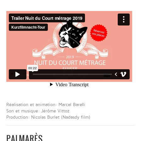
Réalisation et animation: Marcel Barelli
Son et musique: Jérôme Vittoz
Production: Nicolas Burlet (Nadasdy film)
PALMARÈS