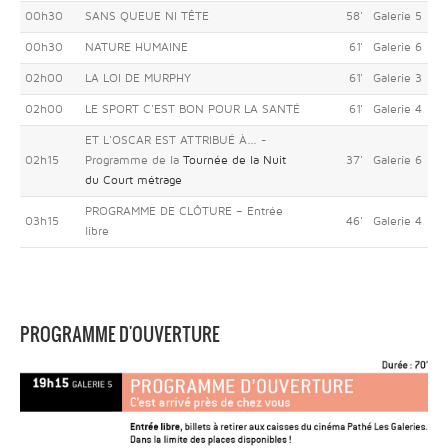
00h30
SANS QUEUE NI TÊTE
58'
Galerie 5
00h30
NATURE HUMAINE
61'
Galerie 6
02h00
LA LOI DE MURPHY
61'
Galerie 3
02h00
LE SPORT C'EST BON POUR LA SANTÉ
61'
Galerie 4
ET L'OSCAR EST ATTRIBUÉ À... -
02h15
Programme de la
Tournée de la Nuit
37'
Galerie 6
du Court métrage
PROGRAMME DE CLÔTURE – Entrée
03h15
46'
Galerie 4
libre
PROGRAMME D'OUVERTURE