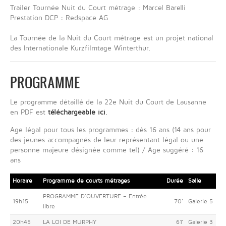
Trailer Tournée Nuit du Court métrage : Marcel Barelli
Prestation DCP : Redspace AG
La Tournée de la Nuit du Court métrage est un projet national
des Internationale Kurzfilmtage Winterthur.
PROGRAMME
Le programme détaillé de la 22e Nuit du Court de Lausanne
en PDF est
téléchargeable ici
.
Age légal pour tous les programmes : dès 16 ans (14 ans pour
des jeunes accompagnés de leur représentant légal ou une
personne majeure désignée comme tel) / Age suggéré : 16
ans
Horaire
Programme de courts métrages
Durée
Salle
PROGRAMME D’OUVERTURE – Entrée
19h15
70'
Galerie 5
libre
20h45
LA LOI DE MURPHY
61'
Galerie 3