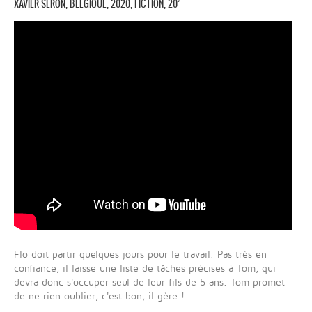
XAVIER SÉRON, BELGIQUE, 2020, FICTION, 20’
Flo doit partir quelques jours pour le travail. Pas très en
confiance, il laisse une liste de tâches précises à Tom, qui
devra donc s'occuper seul de leur fils de 5 ans. Tom promet
de ne rien oublier, c'est bon, il gère !