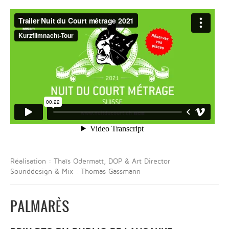
Réalisation : Thaïs Odermatt, DOP & Art Director
Sounddesign & Mix : Thomas Gassmann
PALMARÈS