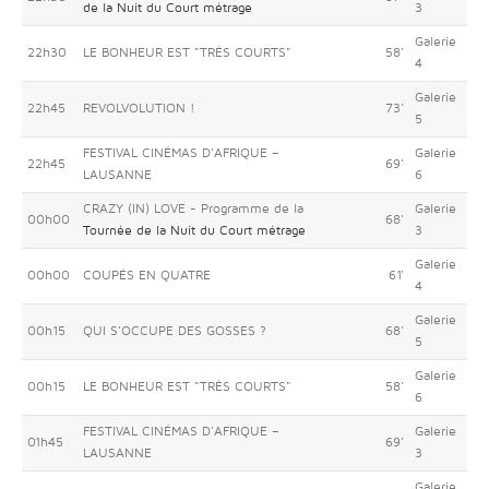
de la Nuit du Court métrage
3
Galerie
22h30
LE BONHEUR EST "TRÈS COURTS"
58'
4
Galerie
22h45
REVOLVOLUTION !
73'
5
FESTIVAL CINÉMAS D'AFRIQUE –
Galerie
22h45
69'
LAUSANNE
6
CRAZY (IN) LOVE - Programme de la
Galerie
00h00
68'
Tournée de la Nuit du Court métrage
3
Galerie
00h00
COUPÉS EN QUATRE
61'
4
Galerie
00h15
QUI S'OCCUPE DES GOSSES ?
68'
5
Galerie
00h15
LE BONHEUR EST "TRÈS COURTS"
58'
6
FESTIVAL CINÉMAS D'AFRIQUE –
Galerie
01h45
69'
LAUSANNE
3
Galerie