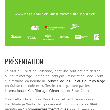
PRÉSENTATION
La Nuit du Court de Lausanne, c’est une nuit entière dédiée
au court métrage. Initiée en 1998 par l’association Base-Court,
elle termine en beauté la
Tournée de la Nuit du Court métrage
en Suisse romande et au Tessin, co-organisée par les
Internationale Kurzfilmtage Winterthur
et Base-Court.
Pour cette 24e édition, Base-Court et les Internationale
Kurzfilmtage Winterthur présentent pas moins de
72 films
répartis en
13 programmes thématiques
pour 19 séances