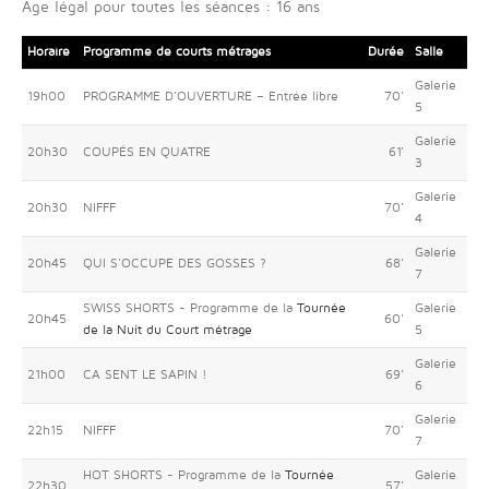
Age légal pour toutes les séances : 16 ans
Horaire
Programme de courts métrages
Durée
Salle
Galerie
19h00
PROGRAMME D’OUVERTURE – Entrée libre
70'
5
Galerie
20h30
COUPÉS EN QUATRE
61'
3
Galerie
20h30
NIFFF
70'
4
Galerie
20h45
QUI S'OCCUPE DES GOSSES ?
68'
7
SWISS SHORTS - Programme de la
Tournée
Galerie
20h45
60'
de la Nuit du Court métrage
5
Galerie
21h00
CA SENT LE SAPIN !
69'
6
Galerie
22h15
NIFFF
70'
7
HOT SHORTS - Programme de la
Tournée
Galerie
22h30
57'