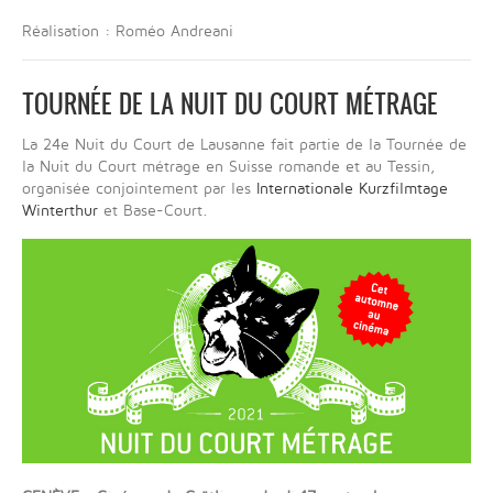
Réalisation : Roméo Andreani
TOURNÉE DE LA NUIT DU COURT MÉTRAGE
La 24e Nuit du Court de Lausanne fait partie de la Tournée de
la Nuit du Court métrage en Suisse romande et au Tessin,
organisée conjointement par les
Internationale Kurzfilmtage
Winterthur
et Base-Court.