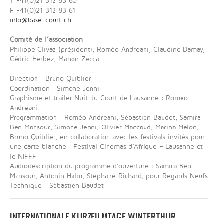
T +41(0)21 312 83 60
F +41(0)21 312 83 61
info@base-court.ch
Comité de l’association
Philippe Clivaz (président), Roméo Andreani, Claudine Damay,
Cédric Herbez, Manon Zecca
Direction : Bruno Quiblier
Coordination : Simone Jenni
Graphisme et trailer Nuit du Court de Lausanne : Roméo
Andreani
Programmation : Roméo Andreani, Sébastien Baudet, Samira
Ben Mansour, Simone Jenni, Olivier Maccaud, Marina Melon,
Bruno Quiblier, en collaboration avec les festivals invités pour
une carte blanche : Festival Cinémas d’Afrique – Lausanne et
le NIFFF
Audiodescription du programme d'ouverture : Samira Ben
Mansour, Antonin Halm, Stéphane Richard, pour Regards Neufs
Technique : Sébastien Baudet
INTERNATIONALE KURZFILMTAGE WINTERTHUR