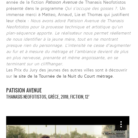
année de la fiction
Patision Avenue
de Thanasis Neofotistos
présenté dans le programme
Qui s’occupe des gosses ?
. Un
immense merci à Matteo, Arnaud, Lia et Thomas qui justifient
leur choix :
Nous avons adoré Patision Avenue de Thanasis
Neofotistos pour la prouesse technique et artistique qu’un
plan-séquence apporte. Le réalisateur nous permet réellement
de nous identifier à la jeune mère, tout en ne montrant
presque rien du personnage. L’intensité ne cesse d’augmenter
au fur et à mesure du métrage et l’ambiance devient de plus
en plus nerveuse, prenante et même angoissante, en se
terminant sur un cliffhanger
.
Les Prix du Jury des jeunes des autres villes sont à découvrir
sur
le site de la Tournée de la Nuit du Court métrage
.
PATISION AVENUE
THANASIS NEOFOTISTOS, GRÈCE, 2018, FICTION, 12’