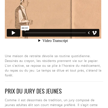
Une maison de retraite dévoile sa routine quotidienne.
Dessinés au crayon, les résidents prennent vie sur le papier.
L’on s’active, se repose ou se plie à l’horaire du médicament,
du repas ou du jeu. Le temps se dilue et tout près, s’étend la
forêt.
PRIX DU JURY DES JEUNES
Comme il est désormais de tradition, un jury composé de
jeunes adultes élit son court métrage préféré. Il s'agit cette