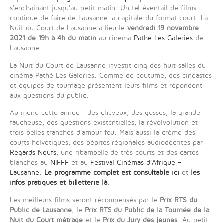
s'enchaînant jusqu'au petit matin. Un tel éventail de films
continue de faire de Lausanne la capitale du format court. La
Nuit du Court de Lausanne a lieu le
vendredi 19 novembre
2021 de 19h à 4h du matin
au cinéma
Pathé Les Galeries
de
Lausanne.
La Nuit du Court de Lausanne investit cinq des huit salles du
cinéma Pathé Les Galeries. Comme de coutume, des cinéastes
et équipes de tournage présentent leurs films et répondent
aux questions du public.
Au menu cette année : des cheveux, des gosses, la grande
faucheuse, des questions existentielles, la révolvolution et
trois belles tranches d'amour fou. Mais aussi la crème des
courts helvétiques, des pépites régionales audiodécrites par
Regards Neufs
, une ribambelle de très courts et des cartes
blanches au
NIFFF
et au
Festival Cinémas d'Afrique –
Lausanne
.
Le programme complet est consultable ici
et
les
infos pratiques et billetterie là
.
Les meilleurs films seront récompensés par le
Prix RTS du
Public de Lausanne
, le
Prix RTS du Public de la Tournée de la
Nuit du Court métrage
et le
Prix du Jury des jeunes
. Au petit